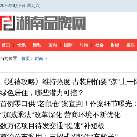
2026年8月8日 星期六
首页
|
快讯
|
滚动
|
国内
|
国际
|
时尚
|
社会
|
财经
|
娱乐
当前位置:
首页
>
时尚
>
《延禧攻略》维持热度 古装剧怕要"凉"上一
绿色居住，哪些潜力可挖？
首例零口供"老鼠仓"案宣判！作案细节曝光：
金，获利1773万
“加减乘法”改革深化 营商环境不断优化
数万亿项目待发交通“提速”补短板
整治公车私用：三招式“锁”住“车轮子”